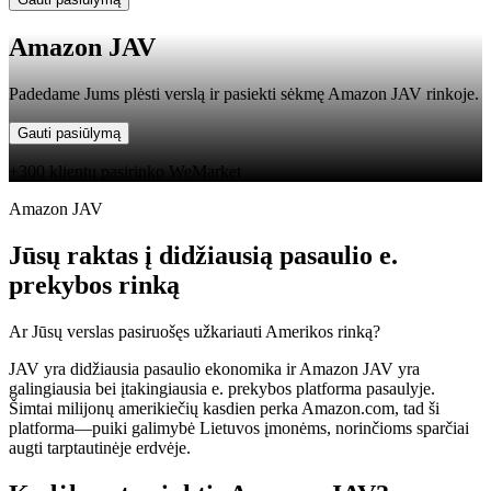
Amazon JAV
Padedame Jums plėsti verslą ir pasiekti sėkmę Amazon JAV rinkoje.
Gauti pasiūlymą
+300 klientų pasirinko WeMarket
Amazon JAV
Jūsų raktas į didžiausią pasaulio e.
prekybos rinką
Ar Jūsų verslas pasiruošęs užkariauti Amerikos rinką?
JAV yra didžiausia pasaulio ekonomika ir Amazon JAV yra
galingiausia bei įtakingiausia e. prekybos platforma pasaulyje.
Šimtai milijonų amerikiečių kasdien perka Amazon.com, tad ši
platforma—puiki galimybė Lietuvos įmonėms, norinčioms sparčiai
augti tarptautinėje erdvėje.