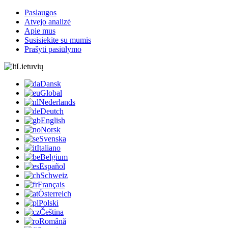
Paslaugos
Atvejo analizė
Apie mus
Susisiekite su mumis
Prašyti pasiūlymo
Lietuvių
Dansk
Global
Nederlands
Deutch
English
Norsk
Svenska
Italiano
Belgium
Español
Schweiz
Français
Österreich
Polski
Čeština
Română