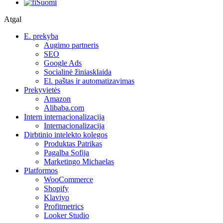
Suomi
Atgal
E. prekyba
Augimo partneris
SEO
Google Ads
Socialinė žiniasklaida
El. paštas ir automatizavimas
Prekyvietės
Amazon
Alibaba.com
Intern internacionalizacija
Internacionalizacija
Dirbtinio intelekto kolegos
Produktas Patrikas
Pagalba Sofija
Marketingo Michaelas
Platformos
WooCommerce
Shopify
Klaviyo
Profitmetrics
Looker Studio