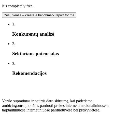
It’s completely free.
Yes, please – create a benchmark report for me
1.
Konkurentų analizė
2.
Sektoriaus potencialas
3.
Rekomendacijos
Verslo supratimas ir patirtis daro skirtumą, kai padedame
ambicingoms įmonėms parduoti prekes internetu nacionaliniuose ir
tarptautiniuose internetiniuose parduotuvėse bei prekyvietėse.