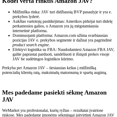
Kodėl verta rinktis Amazon JAV?
Milžiniška rinka: JAV turi didžiausią BVP pasaulyje ir yra e.
prekybos lyderė.
Aukštas vartotojų pasitikėjimas: Amerikos pirkėjai turi didelę
perkamosios galios, o Amazon yra jų mėgstamiausia
internetinė platforma.
Dominuojanti platforma: Amazon.com užima svarbiausias
pozicijas JAV e. prekybos segmente ir dažnai yra pagrindinė
product search engine
.
Efektyvi logistika su FBA: Naudodamiesi Amazon FBA JAV,
galite paprastai parduoti, sandėliuoti ir išsiųsti prekes visoje
JAV be sudėtingos logistikos kūrimo.
Prekyba per Amazon JAV – tiesiausias kelias į milžinišką
potencialių klientų ratą, maksimalų matomumą ir spartų augimą.
Mes padedame pasiekti sėkmę Amazon
JAV
WeMarket yra profesionalai, kurių ryžtas – rezultatai įvairiose
rinkose. Mes padedame įmonėms sėkmingai įsitvirtinti Amazon JAV