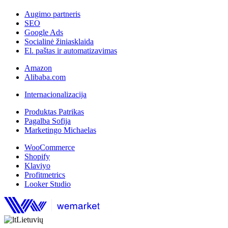
Augimo partneris
SEO
Google Ads
Socialinė žiniasklaida
El. paštas ir automatizavimas
Amazon
Alibaba.com
Internacionalizacija
Produktas Patrikas
Pagalba Sofija
Marketingo Michaelas
WooCommerce
Shopify
Klaviyo
Profitmetrics
Looker Studio
Lietuvių