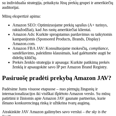
su individualia strategija, pritaikyta Jūsų prekių grupei ir amerikiečių
auditorijai.
Mūsų ekspertizė apima:
Amazon SEO: Optimizuojame prekių sąrašus (A+ turinys,
raktažodžiai), kad Jus rastų amerikiečiai klientai.
Amazon Ads: Kurkite sprogstamus pardavimus su taikytomis
kampanijomis (Sponsored Products, Brands, Display)
Amazon.com.
Amazon FBA JAV: Konsultuojame mokesčių,
compliance
,
sandėliavimo, paleidimo klausimais, kad galėtumėte augti be
didelių kliūčių.
Prekės ženklo strategija ir apsauga: Kurkite patikimą prekės
ženklą ir apsaugokite savo IP per Amazon Brand Registry.
Pasiruošę pradėti prekybą Amazon JAV?
Padėsime Jums visuose etapuose – nuo pirmųjų žingsnių ir
internacionalizacijos iki visiškai išplėtoto Amazon verslo. Su mūsų
patirtimi ir žiniomis apie Amazon JAV gaunate partnerius, kurie
išmano konkurencingą rinką ir užtikrina tvarų augimą.
Atrakinkite JAV Amazon galimybes savo verslui –
the sky is the