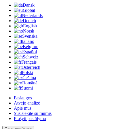
Dansk
Global
Nederlands
Deutch
English
Norsk
Svenska
Italiano
Belgium
Español
Schweiz
Français
Österreich
Polski
Čeština
Română
Suomi
Paslaugos
Atvejo analizė
Apie mus
Susisiekite su mumis
Prašyti pasiūlymo
Gauti pasiūlymą