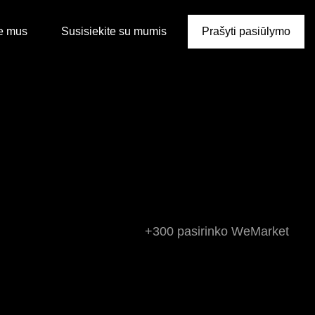
e mus
Susisiekite su mumis
Prašyti pasiūlymo
+300 pasirinko WeMarket
as