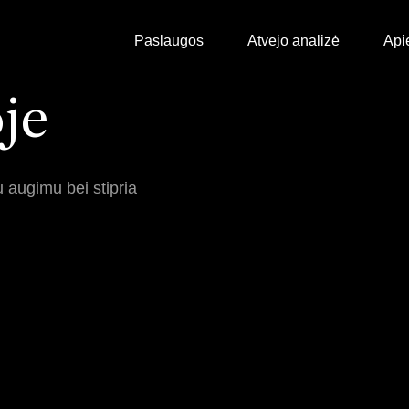
Paslaugos
Atvejo analizė
Api
je
 augimu bei stipria
Augimo partneris
WooCommerce
SEO
Shopify
Google Ads
Produktas Patrik
Klaviyo