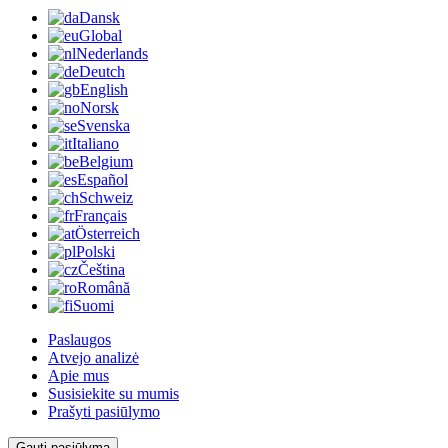
Dansk
Global
Nederlands
Deutch
English
Norsk
Svenska
Italiano
Belgium
Español
Schweiz
Français
Österreich
Polski
Čeština
Română
Suomi
Paslaugos
Atvejo analizė
Apie mus
Susisiekite su mumis
Prašyti pasiūlymo
Gauti pasiūlymą