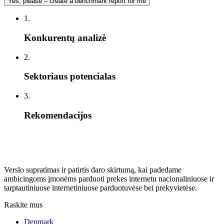
Yes, please – create a benchmark report for me
1.
Konkurentų analizė
2.
Sektoriaus potencialas
3.
Rekomendacijos
Verslo supratimas ir patirtis daro skirtumą, kai padedame
ambicingoms įmonėms parduoti prekes internetu nacionaliniuose ir
tarptautiniuose internetiniuose parduotuvėse bei prekyvietėse.
Raskite mus
Denmark