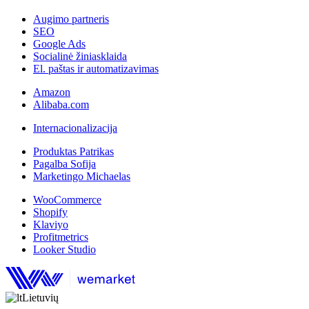
Augimo partneris
SEO
Google Ads
Socialinė žiniasklaida
El. paštas ir automatizavimas
Amazon
Alibaba.com
Internacionalizacija
Produktas Patrikas
Pagalba Sofija
Marketingo Michaelas
WooCommerce
Shopify
Klaviyo
Profitmetrics
Looker Studio
Lietuvių