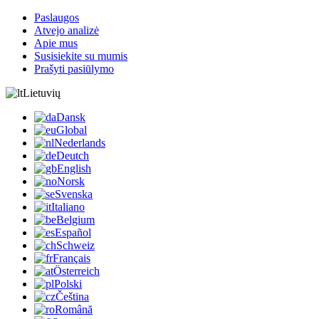
Paslaugos
Atvejo analizė
Apie mus
Susisiekite su mumis
Prašyti pasiūlymo
Lietuvių
Dansk
Global
Nederlands
Deutch
English
Norsk
Svenska
Italiano
Belgium
Español
Schweiz
Français
Österreich
Polski
Čeština
Română