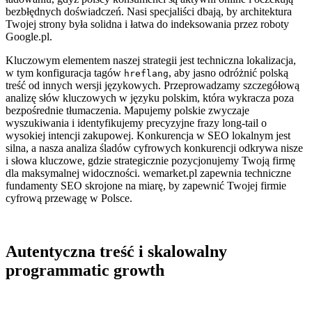
bezbłędnych doświadczeń. Nasi specjaliści dbają, by architektura
Twojej strony była solidna i łatwa do indeksowania przez roboty
Google.pl.
Kluczowym elementem naszej strategii jest techniczna lokalizacja,
w tym konfiguracja tagów
, aby jasno odróżnić polską
hreflang
treść od innych wersji językowych. Przeprowadzamy szczegółową
analizę słów kluczowych w języku polskim, która wykracza poza
bezpośrednie tłumaczenia. Mapujemy polskie zwyczaje
wyszukiwania i identyfikujemy precyzyjne frazy long-tail o
wysokiej intencji zakupowej. Konkurencja w SEO lokalnym jest
silna, a nasza analiza śladów cyfrowych konkurencji odkrywa nisze
i słowa kluczowe, gdzie strategicznie pozycjonujemy Twoją firmę
dla maksymalnej widoczności. wemarket.pl zapewnia techniczne
fundamenty SEO skrojone na miarę, by zapewnić Twojej firmie
cyfrową przewagę w Polsce.
Autentyczna treść i skalowalny
programmatic growth