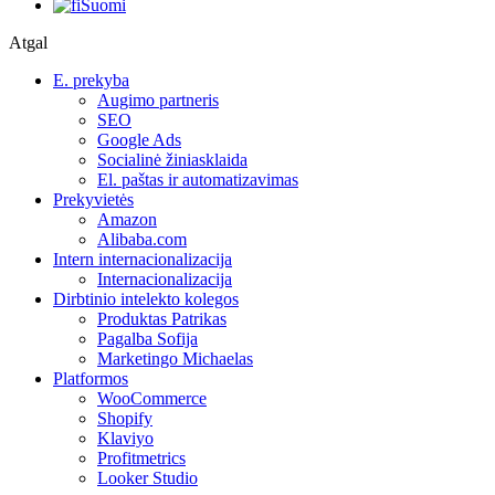
Suomi
Atgal
E. prekyba
Augimo partneris
SEO
Google Ads
Socialinė žiniasklaida
El. paštas ir automatizavimas
Prekyvietės
Amazon
Alibaba.com
Intern internacionalizacija
Internacionalizacija
Dirbtinio intelekto kolegos
Produktas Patrikas
Pagalba Sofija
Marketingo Michaelas
Platformos
WooCommerce
Shopify
Klaviyo
Profitmetrics
Looker Studio