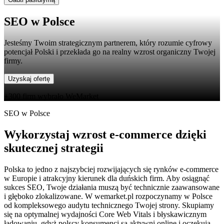
SEO w Polsce
Jesteśmy Twoim strategicznym partnerem, który rozumie cyfrowy
potencjał Polski i przekłada go na realny wzrost organiczny Twojej
firmy.
Uzyskaj ofertę
+300 firm wybrało WeMarket
SEO w Polsce
Wykorzystaj wzrost e-commerce dzięki
skutecznej strategii
Polska to jedno z najszybciej rozwijających się rynków e-commerce
w Europie i atrakcyjny kierunek dla duńskich firm. Aby osiągnąć
sukces SEO, Twoje działania muszą być technicznie zaawansowane
i głęboko zlokalizowane. W wemarket.pl rozpoczynamy w Polsce
od kompleksowego audytu technicznego Twojej strony. Skupiamy
się na optymalnej wydajności Core Web Vitals i błyskawicznym
ładowaniu, gdyż polscy konsumenci są aktywni online i oczekują