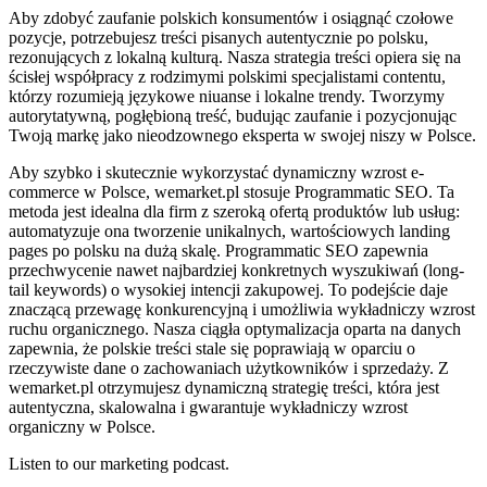
Aby zdobyć zaufanie polskich konsumentów i osiągnąć czołowe
pozycje, potrzebujesz treści pisanych autentycznie po polsku,
rezonujących z lokalną kulturą. Nasza strategia treści opiera się na
ścisłej współpracy z rodzimymi polskimi specjalistami contentu,
którzy rozumieją językowe niuanse i lokalne trendy. Tworzymy
autorytatywną, pogłębioną treść, budując zaufanie i pozycjonując
Twoją markę jako nieodzownego eksperta w swojej niszy w Polsce.
Aby szybko i skutecznie wykorzystać dynamiczny wzrost e-
commerce w Polsce, wemarket.pl stosuje Programmatic SEO. Ta
metoda jest idealna dla firm z szeroką ofertą produktów lub usług:
automatyzuje ona tworzenie unikalnych, wartościowych landing
pages po polsku na dużą skalę. Programmatic SEO zapewnia
przechwycenie nawet najbardziej konkretnych wyszukiwań (long-
tail keywords) o wysokiej intencji zakupowej. To podejście daje
znaczącą przewagę konkurencyjną i umożliwia wykładniczy wzrost
ruchu organicznego. Nasza ciągła optymalizacja oparta na danych
zapewnia, że polskie treści stale się poprawiają w oparciu o
rzeczywiste dane o zachowaniach użytkowników i sprzedaży. Z
wemarket.pl otrzymujesz dynamiczną strategię treści, która jest
autentyczna, skalowalna i gwarantuje wykładniczy wzrost
organiczny w Polsce.
Listen to our marketing podcast.