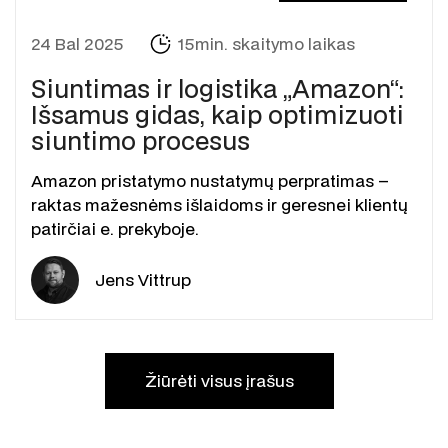
24 Bal 2025
15min. skaitymo laikas
Siuntimas ir logistika „Amazon“:
Išsamus gidas, kaip optimizuoti
siuntimo procesus
Amazon pristatymo nustatymų perpratimas –
raktas mažesnėms išlaidoms ir geresnei klientų
patirčiai e. prekyboje.
Jens Vittrup
Žiūrėti visus įrašus