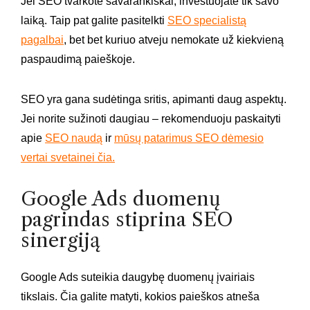
Jei SEO tvarkote savarankiškai, investuojate tik savo
laiką. Taip pat galite pasitelkti
SEO specialistą
pagalbai
, bet bet kuriuo atveju nemokate už kiekvieną
paspaudimą paieškoje.
SEO yra gana sudėtinga sritis, apimanti daug aspektų.
Jei norite sužinoti daugiau – rekomenduoju paskaityti
apie
SEO naudą
ir
mūsų patarimus SEO dėmesio
vertai svetainei čia.
Google Ads duomenų
pagrindas stiprina SEO
sinergiją
Google Ads suteikia daugybę duomenų įvairiais
tikslais. Čia galite matyti, kokios paieškos atneša