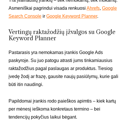
Yra įvairiausių įrankių – tiek nemokamų, tiek mokamų.
Asmeniškai pagrindui visada renkuosi
Ahrefs
,
Google
Search Console
ir
Google Keyword Planner
.
Vertingų raktažodžių įžvalgos su Google
Keyword Planner
Pastarasis yra nemokamas įrankis Google Ads
paskyroje. Su juo patogu atrasti jums tinkamiausius
raktažodžius pagal paslaugas ar produktus. Tiesiog
įvedę žodį ar frazę, gausite naujų pasiūlymų, kurie gali
būti itin naudingi.
Papildomai įrankis rodo paieškos apimtis – kiek kartų
per mėnesį ieškoma konkretaus termino – bei
tendencijų pokyčius laikui bėgant.