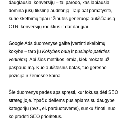
daugiausiai konversijų – tai parodo, kas labiausiai
domina jūsų tikslinę auditoriją. Taip pat pamatysite,
kurie skelbimų tipai ir žinutės generuoja aukščiausią
CTR, konversijų rodiklius ir dar daugiau.
Google Ads duomenyse galite įvertinti skelbimų
kokybę – tarp jų
Kokybės balą
ir
puslapio patirties
vertinimą
. Abi šios metrikos lemia, kiek mokate už
paspaudimą. Kuo aukštesnis balas, tuo geresnė
pozicija ir žemesnė kaina.
Šie duomenys padės apsispręsti, kur fokusą dėti SEO
strategijoje. Ypač dideliems puslapiams su daugybe
kategorijų (pvz., el. parduotuvėms), sunku žinoti, nuo
ko pradėti SEO prioritetus.