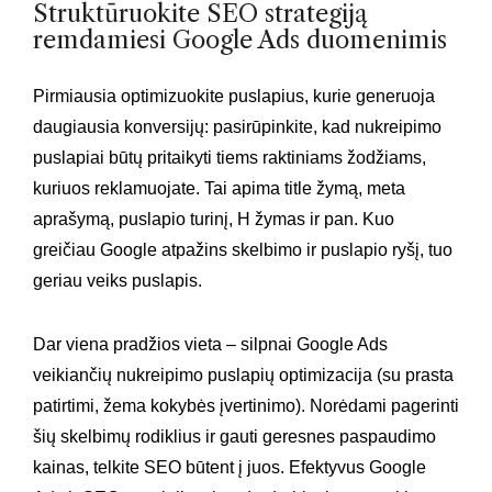
Struktūruokite SEO strategiją
remdamiesi Google Ads duomenimis
Pirmiausia optimizuokite puslapius, kurie generuoja
daugiausia konversijų: pasirūpinkite, kad nukreipimo
puslapiai būtų pritaikyti tiems raktiniams žodžiams,
kuriuos reklamuojate. Tai apima title žymą, meta
aprašymą, puslapio turinį, H žymas ir pan. Kuo
greičiau Google atpažins skelbimo ir puslapio ryšį, tuo
geriau veiks puslapis.
Dar viena pradžios vieta – silpnai Google Ads
veikiančių nukreipimo puslapių optimizacija (su prasta
patirtimi, žema kokybės įvertinimo). Norėdami pagerinti
šių skelbimų rodiklius ir gauti geresnes paspaudimo
kainas, telkite SEO būtent į juos. Efektyvus Google