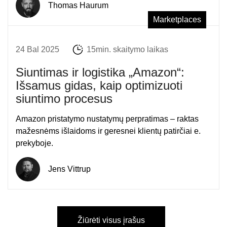
Thomas Haurum
Marketplaces
24 Bal 2025
15min. skaitymo laikas
Siuntimas ir logistika „Amazon“:
Išsamus gidas, kaip optimizuoti
siuntimo procesus
Amazon pristatymo nustatymų perpratimas – raktas
mažesnėms išlaidoms ir geresnei klientų patirčiai e.
prekyboje.
Jens Vittrup
Žiūrėti visus įrašus