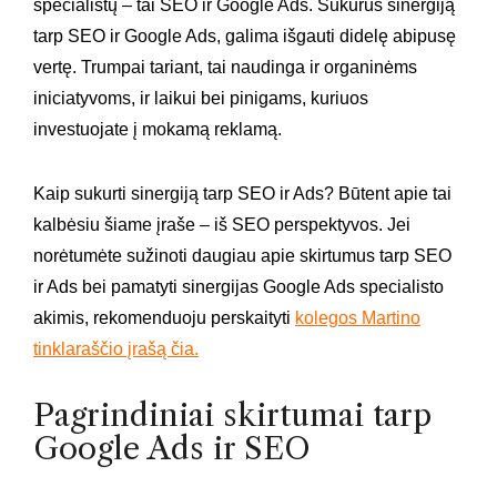
specialistų – tai SEO ir Google Ads. Sukūrus sinergiją
tarp SEO ir Google Ads, galima išgauti didelę abipusę
vertę. Trumpai tariant, tai naudinga ir organinėms
iniciatyvoms, ir laikui bei pinigams, kuriuos
investuojate į mokamą reklamą.
Kaip sukurti sinergiją tarp SEO ir Ads? Būtent apie tai
kalbėsiu šiame įraše – iš SEO perspektyvos. Jei
norėtumėte sužinoti daugiau apie skirtumus tarp SEO
ir Ads bei pamatyti sinergijas Google Ads specialisto
akimis, rekomenduoju perskaityti
kolegos Martino
tinklaraščio įrašą čia.
Pagrindiniai skirtumai tarp
Google Ads ir SEO