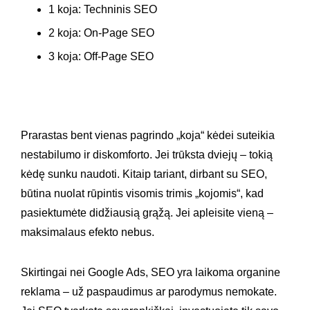
1 koja: Techninis SEO
2 koja: On-Page SEO
3 koja: Off-Page SEO
Prarastas bent vienas pagrindo „koja“ kėdei suteikia
nestabilumo ir diskomforto. Jei trūksta dviejų – tokią
kėdę sunku naudoti. Kitaip tariant, dirbant su SEO,
būtina nuolat rūpintis visomis trimis „kojomis“, kad
pasiektumėte didžiausią grąžą. Jei apleisite vieną –
maksimalaus efekto nebus.
Skirtingai nei Google Ads, SEO yra laikoma organine
reklama – už paspaudimus ar parodymus nemokate.