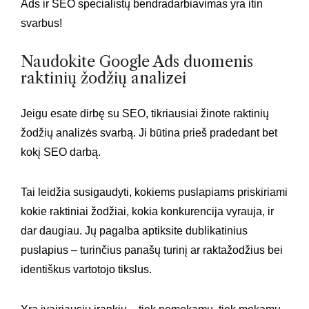
Ads ir SEO specialistų bendradarbiavimas yra itin
svarbus!
Naudokite Google Ads duomenis
raktinių žodžių analizei
Jeigu esate dirbę su SEO, tikriausiai žinote raktinių
žodžių analizės svarbą. Ji būtina prieš pradedant bet
kokį SEO darbą.
Tai leidžia susigaudyti, kokiems puslapiams priskiriami
kokie raktiniai žodžiai, kokia konkurencija vyrauja, ir
dar daugiau. Jų pagalba aptiksite dublikatinius
puslapius – turinčius panašų turinį ar raktažodžius bei
identiškus vartotojo tikslus.