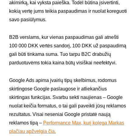
akimirką, kai vyksta paieška. Todėl būtina įsivertinti,
kokią vertę jums teikia paspaudimas ir nuolat koreguoti
savo pasiūlymus.
B2B verslams, kur vienas paspaudimas gali atnešti
100 000 DKK vertės sandorį, 100 DKK už paspaudimą
gali būti tinkama suma. Tuo tarpu B2C drabužių
parduotuvėms tokia kaina būtų visiškai neefektyvi.
Google Ads apima įvairių tipų skelbimus, rodomus
skirtingose Google paslaugose ir atliekančius
skirtingas funkcijas. Svarbu sekti naujienas – Google
nuolat keičia formatus, o tai gali paveikti jūsų reklamos
rezultatus. Visai neseniai Google pristatė naują
reklamos tipą –
Performance Max, kurį kolega Markas
plačiau apžvelgia čia.