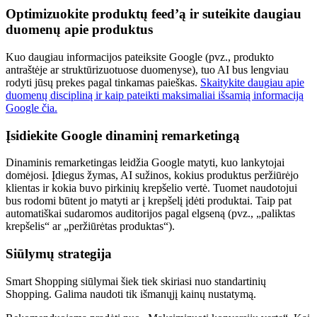
Optimizuokite produktų feed’ą ir suteikite daugiau
duomenų apie produktus
Kuo daugiau informacijos pateiksite Google (pvz., produkto
antraštėje ar struktūrizuotuose duomenyse), tuo AI bus lengviau
rodyti jūsų prekes pagal tinkamas paieškas.
Skaitykite daugiau apie
duomenų discipliną ir kaip pateikti maksimaliai išsamią informaciją
Google čia.
Įsidiekite Google dinaminį remarketingą
Dinaminis remarketingas leidžia Google matyti, kuo lankytojai
domėjosi. Įdiegus žymas, AI sužinos, kokius produktus peržiūrėjo
klientas ir kokia buvo pirkinių krepšelio vertė. Tuomet naudotojui
bus rodomi būtent jo matyti ar į krepšelį įdėti produktai. Taip pat
automatiškai sudaromos auditorijos pagal elgseną (pvz., „paliktas
krepšelis“ ar „peržiūrėtas produktas“).
Siūlymų strategija
Smart Shopping siūlymai šiek tiek skiriasi nuo standartinių
Shopping. Galima naudoti tik išmanųjį kainų nustatymą.