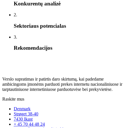
Konkurentų analizė
2.
Sektoriaus potencialas
3.
Rekomendacijos
Verslo supratimas ir patirtis daro skirtumą, kai padedame
ambicingoms įmonėms parduoti prekes internetu nacionaliniuose ir
tarptautiniuose internetiniuose parduotuvėse bei prekyvietėse.
Raskite mus
Denmark
Strøget 38-40
7430 Ikast
+ 45 70 44 48 24