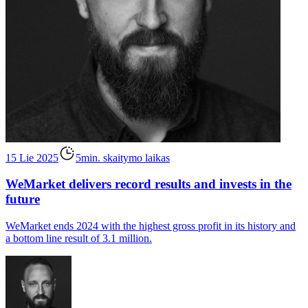
15 Lie 2025
5min. skaitymo laikas
WeMarket delivers record results and invests in the
future
WeMarket ends 2024 with the highest gross profit in its history and
a bottom line result of 3.1 million.