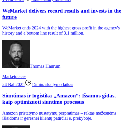
WeMarket delivers record results and invests in the
future
WeMarket ends 2024 with the highest gross profit in the agency's
history and a bottom line result of 3.1 million.
Thomas Haurum
Marketplaces
24 Bal 2025
15min. skaitymo laikas
Siuntimas ir logistika „Amazon“: Išsamus gidas,
kaip optimizuoti siuntimo procesus
Amazon pristatymo nustatymų perpratimas – raktas mažesnėms
išlaidoms ir geresnei klientų patirčiai e. prekyboje.