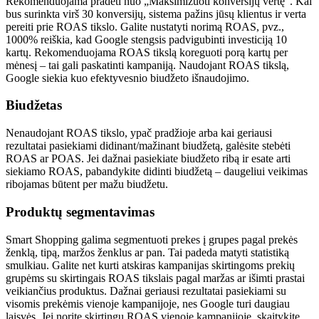
Rekomenduojama pradėti nuo „Maksimizuoti konversijų vertę“. Kai
bus surinkta virš 30 konversijų, sistema pažins jūsų klientus ir verta
pereiti prie ROAS tikslo. Galite nustatyti norimą ROAS, pvz.,
1000% reiškia, kad Google stengsis padvigubinti investiciją 10
kartų. Rekomenduojama ROAS tikslą koreguoti porą kartų per
mėnesį – tai gali paskatinti kampaniją. Naudojant ROAS tikslą,
Google siekia kuo efektyvesnio biudžeto išnaudojimo.
Biudžetas
Nenaudojant ROAS tikslo, ypač pradžioje arba kai geriausi
rezultatai pasiekiami didinant/mažinant biudžetą, galėsite stebėti
ROAS ar POAS. Jei dažnai pasiekiate biudžeto ribą ir esate arti
siekiamo ROAS, pabandykite didinti biudžetą – daugeliui veikimas
ribojamas būtent per mažu biudžetu.
Produktų segmentavimas
Smart Shopping galima segmentuoti prekes į grupes pagal prekės
ženklą, tipą, maržos ženklus ar pan. Tai padeda matyti statistiką
smulkiau. Galite net kurti atskiras kampanijas skirtingoms prekių
grupėms su skirtingais ROAS tikslais pagal maržas ar išimti prastai
veikiančius produktus. Dažnai geriausi rezultatai pasiekiami su
visomis prekėmis vienoje kampanijoje, nes Google turi daugiau
laisvės. Jei norite skirtingų ROAS vienoje kampanijoje, skaitykite