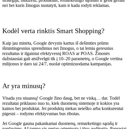
strategija, biudžetu, produktais, remarketingo sąrašais ir geba geriau
nei bet kuris žmogus nustatyti, kam ir kada rodyti reklamas.
Kodėl verta rinktis Smart Shopping?
Kaip jau minėta, Google devynis kartus iš dešimties priims
išmintingesnius sprendimus nei žmogus, o tai lemia geresnius
rezultatus ir ilgainiui efektyvesnį ROAS ar POAS. Žmonės
dažniausiai gali atsižvelgti tik į 10–20 parametrų, o Google vertina
milijonus ir daro tai 24/7, nuolat optimizuodama kampanijas.
Ar yra minusų?
Visada yra niuansų! Google žino daug, bet ne viską… dar. Todėl
rezultatai priklauso nuo to, kiek duomenų sistemoje ir kokios yra
kainos bei produktai. Jei produktų niekas neieško arba konkurentai
pigesni – rodymo efektyvumas bus ribotas.
Jei Google gauna pakankamai duomenų, remarketingo sąrašų ir
pardavimų, AI tampa vis geriau orientuota į jūsų auditoriją. Paprastai