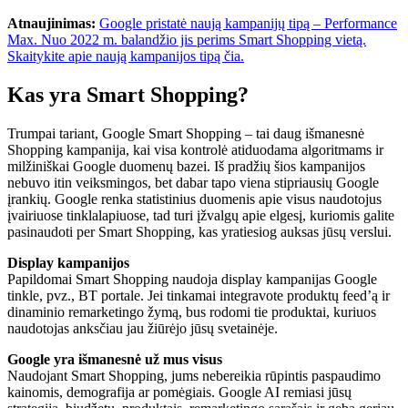
Atnaujinimas:
Google pristatė naują kampanijų tipą – Performance
Max. Nuo 2022 m. balandžio jis perims Smart Shopping vietą.
Skaitykite apie naują kampanijos tipą čia.
Kas yra Smart Shopping?
Trumpai tariant, Google Smart Shopping – tai daug išmanesnė
Shopping kampanija, kai visa kontrolė atiduodama algoritmams ir
milžiniškai Google duomenų bazei. Iš pradžių šios kampanijos
nebuvo itin veiksmingos, bet dabar tapo viena stipriausių Google
įrankių. Google renka statistinius duomenis apie visus naudotojus
įvairiuose tinklalapiuose, tad turi įžvalgų apie elgesį, kuriomis galite
pasinaudoti per Smart Shopping, kas yra
tiesiog auksas jūsų verslui.
Display kampanijos
Papildomai Smart Shopping naudoja display kampanijas Google
tinkle, pvz., BT portale. Jei tinkamai integravote produktų feed’ą ir
dinaminio remarketingo žymą, bus rodomi tie produktai, kuriuos
naudotojas anksčiau jau žiūrėjo jūsų svetainėje.
Google yra išmanesnė už mus visus
Naudojant Smart Shopping, jums nebereikia rūpintis paspaudimo
kainomis, demografija ar pomėgiais. Google AI remiasi jūsų