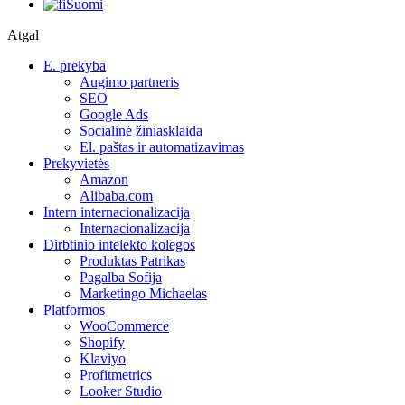
Suomi
Atgal
E. prekyba
Augimo partneris
SEO
Google Ads
Socialinė žiniasklaida
El. paštas ir automatizavimas
Prekyvietės
Amazon
Alibaba.com
Intern internacionalizacija
Internacionalizacija
Dirbtinio intelekto kolegos
Produktas Patrikas
Pagalba Sofija
Marketingo Michaelas
Platformos
WooCommerce
Shopify
Klaviyo
Profitmetrics
Looker Studio