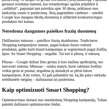
geriausi rezultatai matomi, kai remarketingo sąrašai pripildyti ir
„sušildyti“, paprastai tam prireikia apie 30 dienų, priklauso nuo
lankytojų srauto ir pardavimų. Jūsų pagrindinis vaidmuo – suteikti
Google kuo daugiau tikslių duomenų ir užtikrinti konkurencingus
produktus bei kainas.
Nerodoma daugumos paieškos frazių duomenų
Didžiausias minusas – paieškos frazių skaidrumas. Tradicinėse
Shopping kampanijose matote, pagal kokias frazes rodomi
produktai, galite kurti brand kampanijas ar segmentuoti pagal žodžių
tipus. Su Smart Shopping – negalite. Tai turi ir pliusų, ir minusų.
Pliusas – Google dažnai žino geriau ir kuo mažiau apribojimų, tuo
laisvesnė sistema. Minusas – sunku matyti, kurie raktiniai žodžiai
veikia gerai ar prastai, negalima jų atsisakyti ar plėsti kitose
kampanijose. Kita vertus, AI gali pabandyti tai, ką jūs patys niekada
nebūtumėte mėginę – dažniausiai tai pasiteisina.
Kaip optimizuoti Smart Shopping?
Optimizavimas skiriasi nuo standartinių Shopping kampanijų. Toliau
pateikti dažniausi optimizavimo būdai.