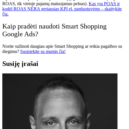
ROAS, tik vietoje pajamų matuojamas pelnas).
Kas yra POAS ir
kodėl ROAS NĖRA geriausias KPI el. parduotuvėms – skaitykite
čia.
Kaip pradėti naudoti Smart Shopping
Google Ads?
Norite sužinoti daugiau apie Smart Shopping ar reikia pagalbos su
diegimu?
Susisiekite su mumis čia!
Susiję įrašai