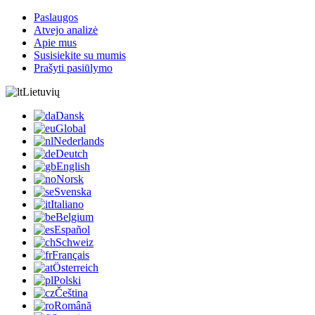
Paslaugos
Atvejo analizė
Apie mus
Susisiekite su mumis
Prašyti pasiūlymo
Lietuvių
Dansk
Global
Nederlands
Deutch
English
Norsk
Svenska
Italiano
Belgium
Español
Schweiz
Français
Österreich
Polski
Čeština
Română