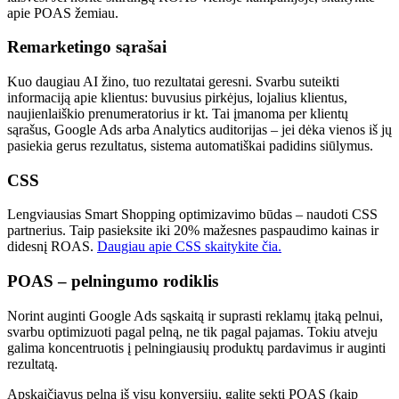
apie POAS žemiau.
Remarketingo sąrašai
Kuo daugiau AI žino, tuo rezultatai geresni. Svarbu suteikti
informaciją apie klientus: buvusius pirkėjus, lojalius klientus,
naujienlaiškio prenumeratorius ir kt. Tai įmanoma per klientų
sąrašus, Google Ads arba Analytics auditorijas – jei dėka vienos iš jų
pasiekia gerus rezultatus, sistema automatiškai padidins siūlymus.
CSS
Lengviausias Smart Shopping optimizavimo būdas – naudoti CSS
partnerius. Taip pasieksite iki 20% mažesnes paspaudimo kainas ir
didesnį ROAS.
Daugiau apie CSS skaitykite čia.
POAS – pelningumo rodiklis
Norint auginti Google Ads sąskaitą ir suprasti reklamų įtaką pelnui,
svarbu optimizuoti pagal pelną, ne tik pagal pajamas. Tokiu atveju
galima koncentruotis į pelningiausių produktų pardavimus ir auginti
rezultatą.
Apskaičiavus pelną iš visų konversijų, galite sekti POAS (kaip