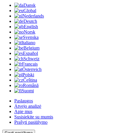
Dansk
Global
Nederlands
Deutch
English
Norsk
Svenska
Italiano
Belgium
Español
Schweiz
Français
Österreich
Polski
Čeština
Română
Suomi
Paslaugos
Atvejo analizė
Apie mus
Susisiekite su mumis
Prašyti pasiūlymo
Gauti pasiūlymą