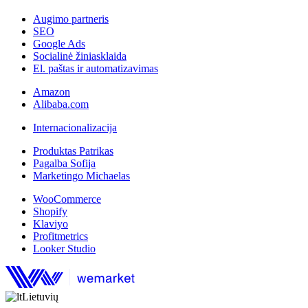
Augimo partneris
SEO
Google Ads
Socialinė žiniasklaida
El. paštas ir automatizavimas
Amazon
Alibaba.com
Internacionalizacija
Produktas Patrikas
Pagalba Sofija
Marketingo Michaelas
WooCommerce
Shopify
Klaviyo
Profitmetrics
Looker Studio
Lietuvių