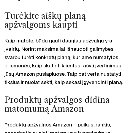
Turėkite aiškų planą
apžvalgoms kaupti
Kaip matote, būdų gauti daugiau apžvalgų yra
įvairių. Norint maksimaliai išnaudoti galimybes,
svarbu turėti konkretų planą, kuriame numatytos
priemonės, kaip skatinti klientus rašyti įvertinimus
jūsų Amazon puslapiuose. Taip pat verta nustatyti
tikslus ir nuolat sekti, kaip sekasi įgyvendinti planą.
Produktų apžvalgos didina
matomumą Amazon
Produktų apžvalgos Amazon – puikus įrankis,
padedantis auginti matomumą ir pardavimus.