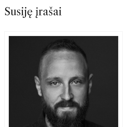
Susiję įrašai