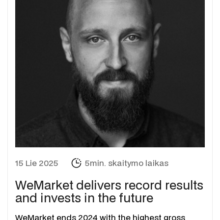
15 Lie 2025
5min. skaitymo laikas
WeMarket delivers record results
and invests in the future
WeMarket ends 2024 with the highest gross