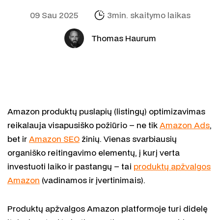
09 Sau 2025
3min. skaitymo laikas
Thomas Haurum
Amazon produktų puslapių (listingų) optimizavimas
reikalauja visapusiško požiūrio – ne tik
Amazon Ads
,
bet ir
Amazon SEO
žinių. Vienas svarbiausių
organiško reitingavimo elementų, į kurį verta
investuoti laiko ir pastangų – tai
produktų apžvalgos
Amazon
(vadinamos ir įvertinimais).
Produktų apžvalgos Amazon platformoje turi didelę