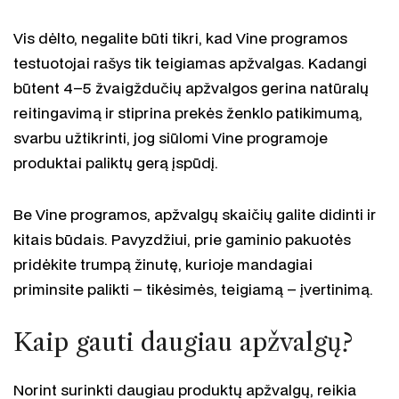
Vis dėlto, negalite būti tikri, kad Vine programos
testuotojai rašys tik teigiamas apžvalgas. Kadangi
būtent 4–5 žvaigždučių apžvalgos gerina natūralų
reitingavimą ir stiprina prekės ženklo patikimumą,
svarbu užtikrinti, jog siūlomi Vine programoje
produktai paliktų gerą įspūdį.
Be Vine programos, apžvalgų skaičių galite didinti ir
kitais būdais. Pavyzdžiui, prie gaminio pakuotės
pridėkite trumpą žinutę, kurioje mandagiai
priminsite palikti – tikėsimės, teigiamą – įvertinimą.
Kaip gauti daugiau apžvalgų?
Norint surinkti daugiau produktų apžvalgų, reikia